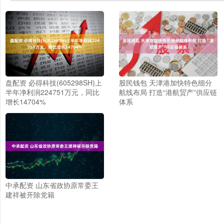
盘配资 必得科技(605298SH)上
股民钱包 天津港加快特色细分
半年净利润224751万元，同比
航线布局 打造“港航贸产”供应链
增长14704%
体系
中承配资 山东省政协原常委王
建祥被开除党籍