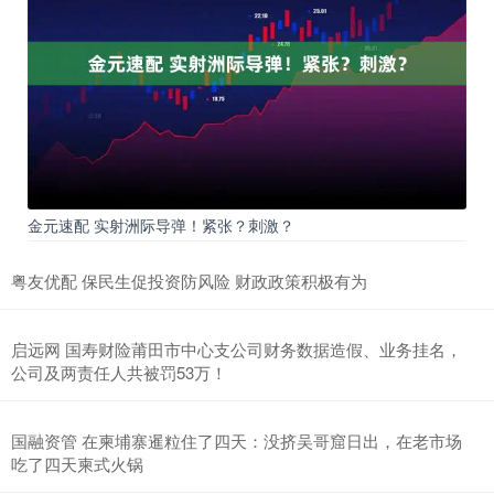
金元速配 实射洲际导弹！紧张？刺激？
粤友优配 保民生促投资防风险 财政政策积极有为
启远网 国寿财险莆田市中心支公司财务数据造假、业务挂名，
公司及两责任人共被罚53万！
国融资管 在柬埔寨暹粒住了四天：没挤吴哥窟日出，在老市场
吃了四天柬式火锅