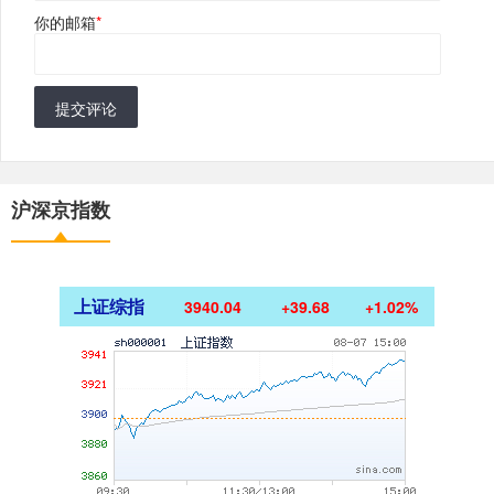
你的邮箱
*
提交评论
沪深京指数
上证综指
3940.04
+39.68
+1.02%