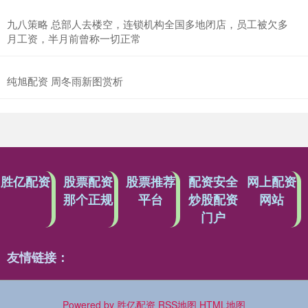
九八策略 总部人去楼空，连锁机构全国多地闭店，员工被欠多
月工资，半月前曾称一切正常
纯旭配资 周冬雨新图赏析
胜亿配资
股票配资
股票推荐
配资安全
网上配资
那个正规
平台
炒股配资
网站
门户
友情链接：
Powered by
胜亿配资
RSS地图
HTML地图