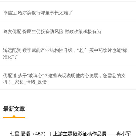
卓信宝 哈尔滨银行邓董事长太难了
粤友优配 保民生促投资防风险 财政政策积极有为
鸿运配资 数字赋能产业结构性升级，“老广”买中药饮片也能“标
准化”了
优配送 孩子“玻璃心”？这些表现说明他内心脆弱，急需您的支
持！_家长_情绪_反馈
最新文章
七星 夏语（457）｜上游主题摄影征稿作品展——冉小军