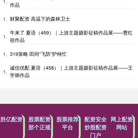
1、
作品
财聚配资 高温下的森林卫士
1、
牛来了 夏语（459）｜上游主题摄影征稿作品展——曹红
1、
祖作品
319策略 田间“飞防”护秧忙
1、
诚信优配 夏语（458）｜上游主题摄影征稿作品展——王
1、
学炳作品
胜亿配资
股票配资
股票推荐
配资安全
网上配资
那个正规
平台
炒股配资
网站
门户