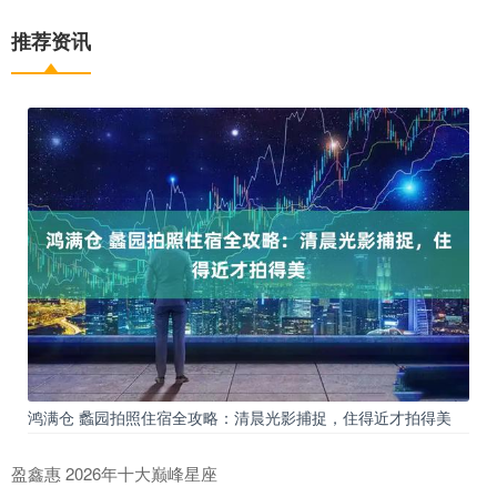
推荐资讯
鸿满仓 蠡园拍照住宿全攻略：清晨光影捕捉，住得近才拍得美
盈鑫惠 2026年十大巅峰星座