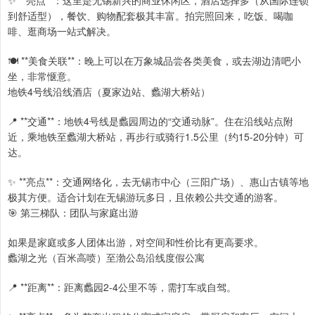
到舒适型），餐饮、购物配套极其丰富。拍完照回来，吃饭、喝咖
啡、逛商场一站式解决。
🍽️ **美食关联**：晚上可以在万象城品尝各类美食，或去湖边清吧小
坐，非常惬意。
地铁4号线沿线酒店（夏家边站、蠡湖大桥站）
📍 **交通**：地铁4号线是蠡园周边的“交通动脉”。住在沿线站点附
近，乘地铁至蠡湖大桥站，再步行或骑行1.5公里（约15-20分钟）可
达。
✨ **亮点**：交通网络化，去无锡市中心（三阳广场）、惠山古镇等地
极其方便。适合计划在无锡游玩多日，且依赖公共交通的游客。
🎯 第三梯队：团队与家庭出游
如果是家庭或多人团体出游，对空间和性价比有更高要求。
蠡湖之光（百米高喷）至渤公岛沿线度假公寓
📍 **距离**：距离蠡园2-4公里不等，需打车或自驾。