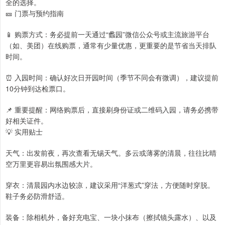
全的选择。
🎫 门票与预约指南
📱 购票方式：务必提前一天通过“蠡园”微信公众号或主流旅游平台
（如、美团）在线购票，通常有少量优惠，更重要的是节省当天排队
时间。
⏰ 入园时间：确认好次日开园时间（季节不同会有微调），建议提前
10分钟到达检票口。
📌 重要提醒：网络购票后，直接刷身份证或二维码入园，请务必携带
好相关证件。
💡 实用贴士
天气：出发前夜，再次查看无锡天气。多云或薄雾的清晨，往往比晴
空万里更容易出氛围感大片。
穿衣：清晨园内水边较凉，建议采用“洋葱式”穿法，方便随时穿脱。
鞋子务必防滑舒适。
装备：除相机外，备好充电宝、一块小抹布（擦拭镜头露水）、以及