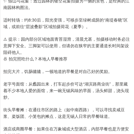
✨ 假山与花窗：透过园林的镂空花窗拍摄另一侧的景色，是经典的江
南园林构图法。
适时转场：约8:30后，阳光变强，可移步至绿树成荫的“南堤春晓”区
域，或前往“层波叠影”区域拍摄荷花（夏季）。
⚠️ 提示：园内部分区域地面青苔湿滑，清晨尤甚，拍摄移动时务必注
意脚下安全。三脚架可以使用，但请勿在狭窄的主要通道长时间架设
阻碍他人。
🍜 拍完照吃什么？本地人早餐推荐
拍完大片，饥肠辘辘，一顿地道的早餐是对自己好的奖励。
老字号面馆：从蠡园出来，打车起步价可达“湖滨路商业街”，那里藏
着不少本地人爱的面馆，来一碗无锡风味的早面，汤头鲜甜，浇头现
炒。
街头早餐摊：在通往市区的路上（如中南西路），可以寻找卖咸豆
浆、粢饭团、小笼包的摊点，这是无锡人日常的早餐味道。
酒店或商圈早餐：如果住在万象城或大型酒店，内部早餐也是方便安