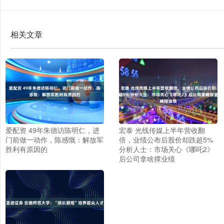
相关文章
爱配资 49年朱德访陈明仁，进
宏泰 光线传媒上半年营收翻
门前做一动作，陈感慨：解放军
倍，业绩公布后股价却跌超5%
胜利有原因的
分析人士：市场关心《哪吒2》
后公司拿啥撑业绩