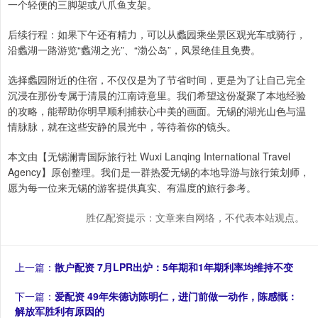
一个轻便的三脚架或八爪鱼支架。
后续行程：如果下午还有精力，可以从蠡园乘坐景区观光车或骑行，
沿蠡湖一路游览“蠡湖之光”、“渤公岛”，风景绝佳且免费。
选择蠡园附近的住宿，不仅仅是为了节省时间，更是为了让自己完全
沉浸在那份专属于清晨的江南诗意里。我们希望这份凝聚了本地经验
的攻略，能帮助你明早顺利捕获心中美的画面。无锡的湖光山色与温
情脉脉，就在这些安静的晨光中，等待着你的镜头。
本文由【无锡澜青国际旅行社 Wuxi Lanqing International Travel
Agency】原创整理。我们是一群热爱无锡的本地导游与旅行策划师，
愿为每一位来无锡的游客提供真实、有温度的旅行参考。
胜亿配资提示：文章来自网络，不代表本站观点。
上一篇：
散户配资 7月LPR出炉：5年期和1年期利率均维持不变
下一篇：
爱配资 49年朱德访陈明仁，进门前做一动作，陈感慨：
解放军胜利有原因的