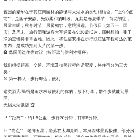
蠡园的精华在于其江南园林的静谧与太湖水的灵动相结合。**上午9点
前**，是园子安静、光影柔和的时段。尤其是春夏季节，荷花初绽，
晨露未晞；秋冬时节，晨雾如纱，意境深远。节假日（如五一、国
庆）及周末，旅行团和游客大军通常在9:30后抵达，届时想拍一张干
净的空镜将非常困难。因此，将住宿安排在步行或短途车程可达的范
围内，是成功拍到大片的第一步。
🏨 蠡园周边住宿建议（按距离与便利性排序）
我们根据距离、交通、环境及拍照行程的适配度，将住宿分为三大
类：
🎯 第一梯队：步行即达，便利
这类酒店/民宿是追求极致便利的你的，放下行李，散个步就能到景
区。
无锡太湖饭店 🏆
📍 **距离**：约1.5公里，步行20分钟，打车5分钟。
✨ **亮点**：老牌五星，坐落在太湖湖畔，本身园林景观极佳。部分房
间可远眺湖景。环境幽静，服务成熟。适合对住宿品质有要求，且希