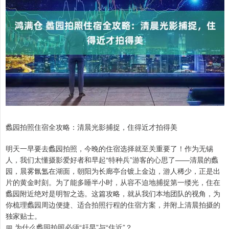
蠡园拍照住宿全攻略：清晨光影捕捉，住得近才拍得美
明天一早要去蠡园拍照，今晚的住宿选择就至关重要了！作为无锡
人，我们太懂摄影爱好者和早起“特种兵”游客的心思了——清晨的蠡
园，晨雾氤氲在湖面，朝阳为长廊亭台镀上金边，游人稀少，正是出
片的黄金时刻。为了能多睡半小时，从容不迫地捕捉第一缕光，住在
蠡园附近绝对是明智之选。这篇攻略，就从我们本地团队的视角，为
你梳理蠡园周边便捷、适合拍照行程的住宿方案，并附上清晨拍摄的
独家贴士。
📅 为什么蠡园拍照必须“赶早”与“住近”？