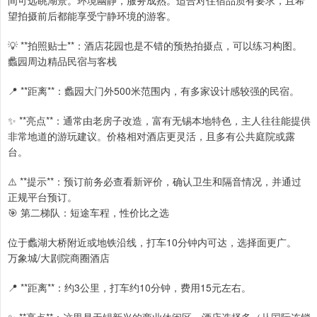
望拍摄前后都能享受宁静环境的游客。
💡 **拍照贴士**：酒店花园也是不错的预热拍摄点，可以练习构图。
蠡园周边精品民宿与客栈
📍 **距离**：蠡园大门外500米范围内，有多家设计感较强的民宿。
✨ **亮点**：通常由老房子改造，富有无锡本地特色，主人往往能提供
非常地道的游玩建议。价格相对酒店更灵活，且多有公共庭院或露
台。
⚠️ **提示**：预订前务必查看新评价，确认卫生和隔音情况，并通过
正规平台预订。
🎯 第二梯队：短途车程，性价比之选
位于蠡湖大桥附近或地铁沿线，打车10分钟内可达，选择面更广。
万象城/大剧院商圈酒店
📍 **距离**：约3公里，打车约10分钟，费用15元左右。
✨ **亮点**：这里是无锡新兴的商业休闲区，酒店选择多（从国际连锁