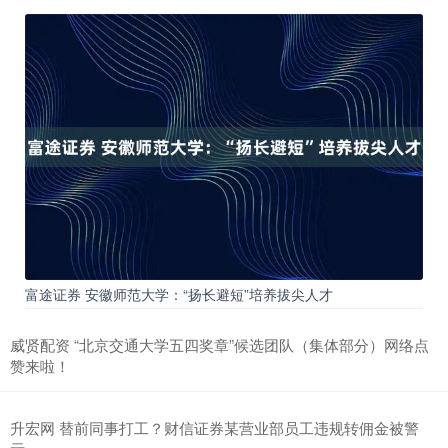
富途证券 安徽师范大学：“扬长避短”培养拔尖人才
威贤配资 “北京交通大学五四奖章”候选团队（集体部分）网络点
赞来啦！
升宏网 替前同事打工？财信证券某营业部员工违规转佣金被警