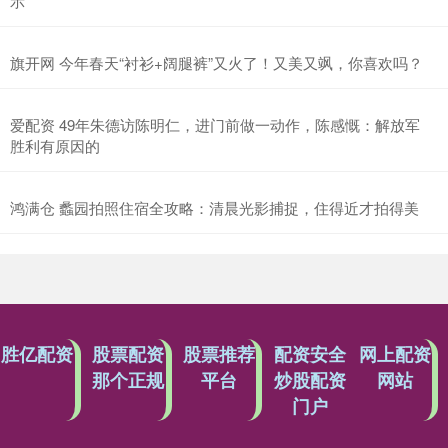
示
旗开网 今年春天“衬衫+阔腿裤”又火了！又美又飒，你喜欢吗？
爱配资 49年朱德访陈明仁，进门前做一动作，陈感慨：解放军
胜利有原因的
鸿满仓 蠡园拍照住宿全攻略：清晨光影捕捉，住得近才拍得美
胜亿配资
股票配资
股票推荐
配资安全
网上配资
那个正规
平台
炒股配资
网站
门户