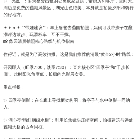
✨ **亮点**：多为整套出租的公寓或家庭房，带厨房和客厅，空间大。
周边是免费的蠡湖风景区，湖光山色绝美，本身就是拍摄夕阳和骑行
的好地方。
👨👩👧👦 **带娃建议**：早上爸爸去蠡园拍照，妈妈可以带孩子在蠡
湖岸边散步、玩滑板车，互不干扰。
📸 蠡园清晨拍照核心路线与机位指南
住得近，就是为了高效拍摄。这是我们推荐的清晨“黄金2小时”路线：
开园即入（旺季7:00，淡季7:30）：直奔核心区“四季亭”和“千步长
廊”。此时阳光角度低，长廊的光影层次美。
重点捕捉：
✨ 四季亭倒影：在长廊上寻找框架构图，将亭子与水中倒影一同纳
入。
✨ 湖心亭“晴红烟绿水榭”：利用长焦镜头压缩空间，拍摄建筑与远处
蠡湖大桥的古今同框。