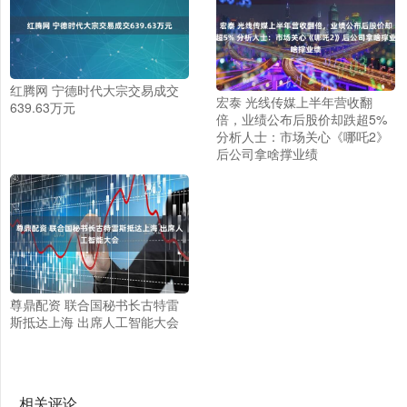
红腾网 宁德时代大宗交易成交
宏泰 光线传媒上半年营收翻
639.63万元
倍，业绩公布后股价却跌超5%
分析人士：市场关心《哪吒2》
后公司拿啥撑业绩
尊鼎配资 联合国秘书长古特雷
斯抵达上海 出席人工智能大会
相关评论