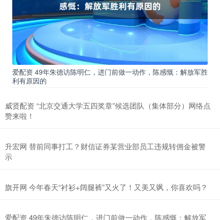
爱配资 49年朱德访陈明仁，进门前做一动作，陈感慨：解放军胜
利有原因的
威贤配资 “北京交通大学五四奖章”候选团队（集体部分）网络点
赞来啦！
升宏网 替前同事打工？财信证券某营业部员工违规转佣金被警
示
旗开网 今年春天“衬衫+阔腿裤”又火了！又美又飒，你喜欢吗？
爱配资 49年朱德访陈明仁，进门前做一动作，陈感慨：解放军