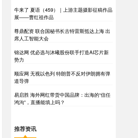
牛来了 夏语（459）｜上游主题摄影征稿作品
展——曹红祖作品
尊鼎配资 联合国秘书长古特雷斯抵达上海 出
席人工智能大会
锦达网 优必选与沐曦股份联手打造AI芯片新
势力
顺应网 无视以色列 特朗普不反对伊朗拥有弹
道导弹
易启胜 海外网红带货中国品牌：出海的“信任
鸿沟”，直播能填上吗？
推荐资讯