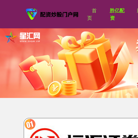
首
胜亿配
页
资