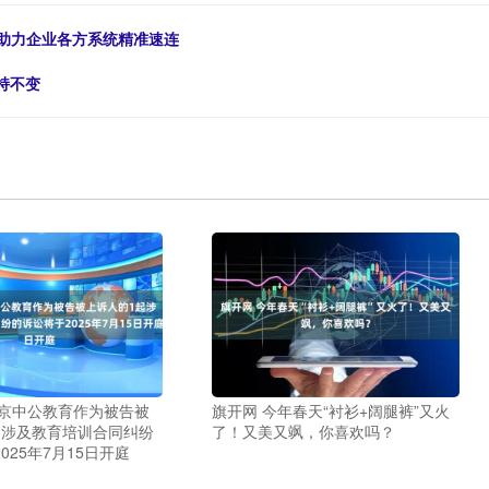
，助力企业各方系统精准速连
持不变
北京中公教育作为被告被
旗开网 今年春天“衬衫+阔腿裤”又火
起涉及教育培训合同纠纷
了！又美又飒，你喜欢吗？
025年7月15日开庭