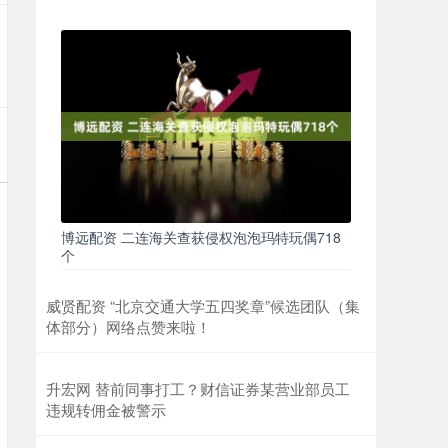
博远配资 二连海关查获侵权泡泡玛特玩偶718
个
威贤配资 “北京交通大学五四奖章”候选团队（集
体部分）网络点赞来啦！
升宏网 替前同事打工？财信证券某营业部员工
违规转佣金被警示