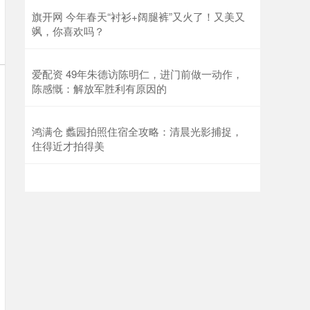
旗开网 今年春天“衬衫+阔腿裤”又火了！又美又
飒，你喜欢吗？
爱配资 49年朱德访陈明仁，进门前做一动作，
陈感慨：解放军胜利有原因的
鸿满仓 蠡园拍照住宿全攻略：清晨光影捕捉，
住得近才拍得美