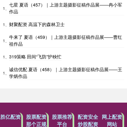
七星 夏语（457）｜上游主题摄影征稿作品展——冉小军
1、
作品
财聚配资 高温下的森林卫士
1、
牛来了 夏语（459）｜上游主题摄影征稿作品展——曹红
1、
祖作品
319策略 田间“飞防”护秧忙
1、
诚信优配 夏语（458）｜上游主题摄影征稿作品展——王
1、
学炳作品
胜亿配资
股票配资
股票推荐
配资安全
网上配资
那个正规
平台
炒股配资
网站