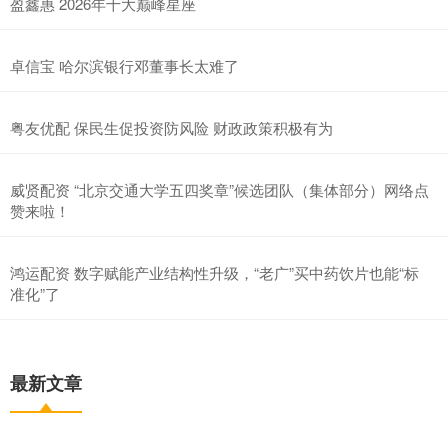
盈鑫惠 2026年十大巅峰星座
卓信宝 哈尔滨银行邓董事长太难了
粤友优配 保民生促投资防风险 财政政策积极有为
威贤配资 “北京交通大学五四奖章”候选团队（集体部分）网络点
赞来啦！
鸿运配资 数字赋能产业结构性升级，“老广”买中药饮片也能“标
准化”了
最新文章