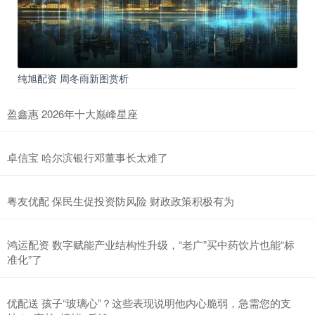
纯旭配资 周冬雨新图赏析
盈鑫惠 2026年十大巅峰星座
卓信宝 哈尔滨银行邓董事长太难了
粤友优配 保民生促投资防风险 财政政策积极有为
鸿运配资 数字赋能产业结构性升级，“老广”买中药饮片也能“标
准化”了
优配送 孩子“玻璃心”？这些表现说明他内心脆弱，急需您的支