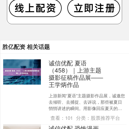
胜亿配资 相关话题
诚信优配 夏语
（458）｜上游主题
摄影征稿作品展——
王学炳作品
上游新闻“夏语”主题摄影作品展，诚邀您
去倾听、去捕捉、去诉说，那些被夏日
悄悄讲述的瞬间。用影像回应夏天的语
言，让每一帧画面，都成为一首无声的
查看：
101
分类：
股票推荐平台
诗。 \n \n 《....
诚信优配 恐怖漫画