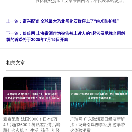
胜亿配资提示：文章来自网络，不代表本站观点。
上一篇：
富兴配资 全球最大恐龙蛋化石群穿上了“纳米防护服”
下一篇：
倍倍网 上海贵酒作为被告被上诉人的1起涉及承揽合同纠
纷的诉讼将于2025年7月15日开庭
相关文章
豪泰配资 法国9000！日本2万
广瑞网 广东激活夏日经济新解
4！我们3600？补贴差距背后暗
法：龙舟引爆赛事经济 游学带
藏什么玄机？_生活_孩子_年轻
火体验消费