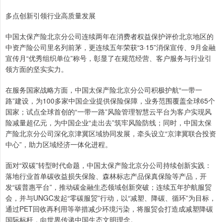
多点创新引领行业高质量发展
中国太保产险北京分公司连续两年在消费者权益保护评价北京地区的
中资产险公司里名列前茅，更连续五年荣获“3·15”消保宣传、9月金融
宣传月“优秀组织单位”称号，彰显了在规范经营、客户服务与行业引
领方面的坚实实力。
在服务国家战略方面，中国太保产险北京分公司积极护航“一带一
路”建设，为100多家中国企业提供保险保障，业务范围覆盖全球65个
国家；试点全球首创的“一带一路”风险管理智慧云平台为客户实现风
险减量超亿元，为中国企业“走出去”筑牢风险防线；同时，中国太保
产险北京分公司深化京津冀区域协同发展，牵头设立“京津冀联合投资
中心”，助力区域经济一体化进程。
面对“双碳”转型时代命题，中国太保产险北京分公司持续创新实践：
落地行业首单碳收益损失保险、森林标志产品保真保险等产品，开
发“碳普惠平台”，推动碳金融生态领域创新突破；连续五年护航服贸
会，并与UNGC发起“零碳服贸”行动，以“减塑、降碳、循环”为目标，
通过PET回收再利用等举措减少环境污染，将服贸会打造成减塑降碳
国际标杆，向世界传递中国生态文明理念。