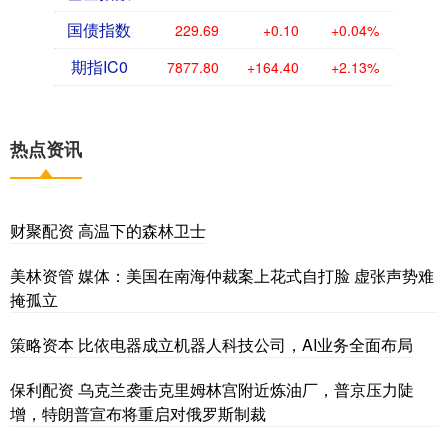
国债指数
229.69
+0.10
+0.04%
期指IC0
7877.80
+164.40
+2.13%
热点资讯
财聚配资 高温下的森林卫士
美林资管 媒体：美国在南海仲裁案上花式自打脸 虚张声势难
掩孤立
策略资本 比依电器成立机器人科技公司，AI业务全面布局
保利配资 乌克兰袭击克里姆林宫附近炼油厂，普京压力陡
增，特朗普宣布将重启对俄罗斯制裁