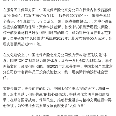
在服务民生保障方面，中国太保产险北京分公司在行业内首发普惠保
险“小微保”，启动“万家灯火”计划，服务超20万家企业，覆盖全国22
个省份、4个直辖市、5个自治区，累计保障额度超亿元，为中小微企
业提供全面风险保障；聚焦科技创新，首发中试项目费用损失保险，
精准解决新材料从研发到应用环节的痛点，成为科技保险行业示范案
例；自主研发的“风险雷达”系统在2023年汛期发布预警55万余次，处
理灾害报案超过8500笔。
在文化建设上，中国太保产险北京分公司致力于构建“五彩文化”体
系。围绕“CPIC”创新能力建设体系，举办一系列创新品牌活动，厚植
创新文化，激发创新动能。在2023年北京暴雨中，中国太保产险北京
分公司数十名青年员工投身抗险救灾一线，用实际行动践行社会责
任。
荣誉是肯定，更是前行的动力。中国太保将秉承“诚信天下，稳健一
生，追求卓越，创新共赢”的核心价值观，持续深化文明单位创建成
果，在服务国家战略、保障民生、推动行业进步与精神文明建设中再
创佳绩，为经济社会高质量发展贡献更多“太保力量”。