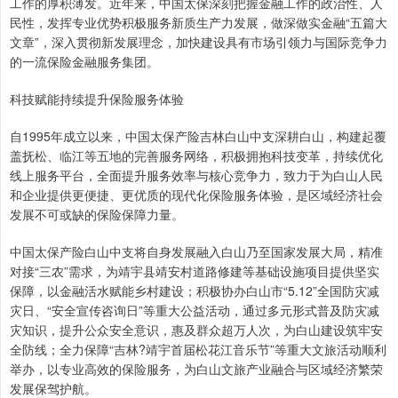
工作的厚积薄发。近年来，中国太保深刻把握金融工作的政治性、人
民性，发挥专业优势积极服务新质生产力发展，做深做实金融“五篇大
文章”，深入贯彻新发展理念，加快建设具有市场引领力与国际竞争力
的一流保险金融服务集团。
科技赋能持续提升保险服务体验
自1995年成立以来，中国太保产险吉林白山中支深耕白山，构建起覆
盖抚松、临江等五地的完善服务网络，积极拥抱科技变革，持续优化
线上服务平台，全面提升服务效率与核心竞争力，致力于为白山人民
和企业提供更便捷、更优质的现代化保险服务体验，是区域经济社会
发展不可或缺的保险保障力量。
中国太保产险白山中支将自身发展融入白山乃至国家发展大局，精准
对接“三农”需求，为靖宇县靖安村道路修建等基础设施项目提供坚实
保障，以金融活水赋能乡村建设；积极协办白山市“5.12”全国防灾减
灾日、“安全宣传咨询日”等重大公益活动，通过多元形式普及防灾减
灾知识，提升公众安全意识，惠及群众超万人次，为白山建设筑牢安
全防线；全力保障“吉林?靖宇首届松花江音乐节”等重大文旅活动顺利
举办，以专业高效的保险服务，为白山文旅产业融合与区域经济繁荣
发展保驾护航。