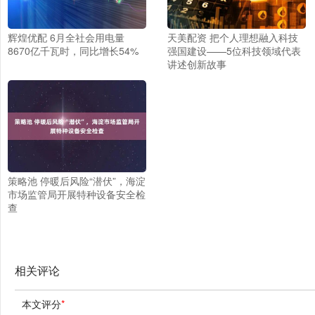
辉煌优配 6月全社会用电量
天美配资 把个人理想融入科技
8670亿千瓦时，同比增长54%
强国建设——5位科技领域代表
讲述创新故事
策略池 停暖后风险“潜伏”，海淀
市场监管局开展特种设备安全检
查
相关评论
本文评分
*