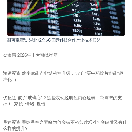
融可赢配资 湖北成立6G国际科技合作产业技术联盟
盈鑫惠 2026年十大巅峰星座
鸿运配资 数字赋能产业结构性升级，“老广”买中药饮片也能“标
准化”了
优配送 孩子“玻璃心”？这些表现说明他内心脆弱，急需您的支
持！_家长_情绪_反馈
星速配资 吞噬星空之罗峰为何突破不朽如此艰难? 突破后又有什
么样的提升?